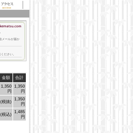
て
返信メールが届か
覧ください。
金額
合計
1,350
1,350
円
円
1,350
(税抜)
円
1,485
(税込)
円