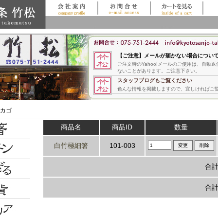
【ご注意】メールが届かない場合につい
ご注文時のYahoo!メールのご使用は、自動
ないことがあります。ご注意下さい。
スタッフブログもご覧ください
色んな情報を掲載しますので、宜しければご
KYOTOKYOTO.JP
It is carried!!
物カゴ
商品名
商品ID
数量
白竹極細箸
101-003
合計
合計