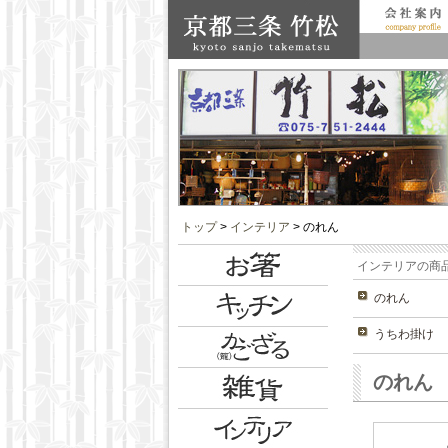
トップ
>
インテリア
> のれん
インテリアの商
のれん
うちわ掛け
のれん