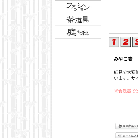
みやこ箸 
細見で大変
います。サ
※食洗器で